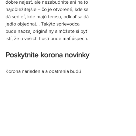
dobre najesť, ale nezabudnite ani na to 
najdôležitejšie – čo je otvorené, kde sa 
dá sedieť, kde majú terasu, odkiaľ sa dá 
jedlo objednať... Takýto sprievodca 
bude naozaj originálny a môžete si byť 
istí, že u vašich hostí bude mať úspech.
Poskytnite korona novinky 
Korona nariadenia a opatrenia budú 
ešte nejaký pondelok na programe dňa 
a keďže sa menia nielen na celoštátnej 
úrovni, ale aj v rámci okresov, vašich 
hostí bude aktuálna situácia určite 
zaujímať. Ponúknite im vždy 
čerstvé 
korona informácie
 - napríklad 
pravidelne aktualizované na vašej 
stránke, alebo dajte rovno 