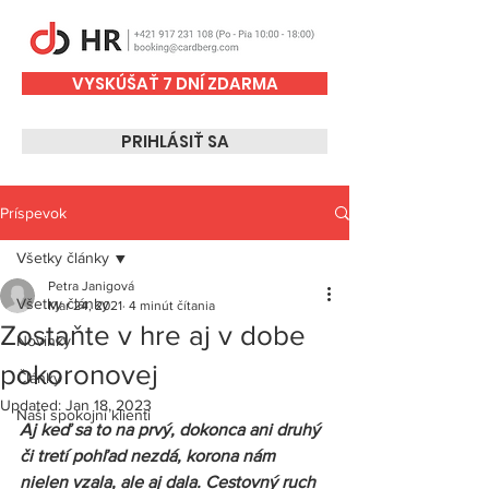
VYSKÚŠAŤ 7 DNÍ ZDARMA
PRIHLÁSIŤ SA
Príspevok
Všetky články
Petra Janigová
Všetky články
Mar 24, 2021
4 minút čítania
Zostaňte v hre aj v dobe
Novinky
pokoronovej
Články
Updated:
Jan 18, 2023
Naši spokojní klienti
Aj keď sa to na prvý, dokonca ani druhý 
či tretí pohľad nezdá, korona nám 
nielen vzala, ale aj dala. Cestovný ruch 