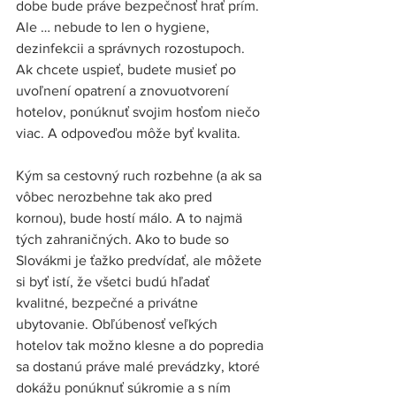
dobe bude práve bezpečnosť hrať prím. 
Ale … nebude to len o hygiene, 
dezinfekcii a správnych rozostupoch. 
Ak chcete uspieť, budete musieť po 
uvoľnení opatrení a znovuotvorení 
hotelov, ponúknuť svojim hosťom niečo 
viac. A odpoveďou môže byť kvalita. 
Kým sa cestovný ruch rozbehne (a ak sa 
vôbec nerozbehne tak ako pred 
kornou), bude hostí málo. A to najmä 
tých zahraničných. Ako to bude so 
Slovákmi je ťažko predvídať, ale môžete 
si byť istí, že všetci budú hľadať 
kvalitné, bezpečné a privátne 
ubytovanie. Obľúbenosť veľkých 
hotelov tak možno klesne a do popredia 
sa dostanú práve malé prevádzky, ktoré 
dokážu ponúknuť súkromie a s ním 