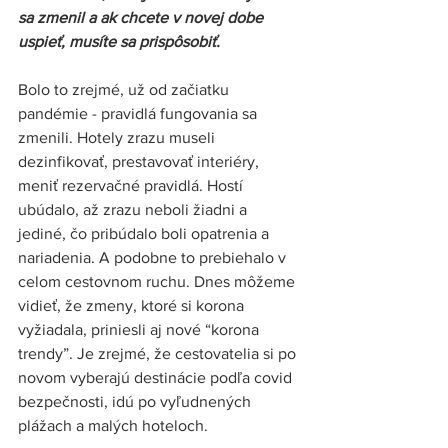
sa zmenil a ak chcete v novej dobe 
uspieť, musíte sa prispôsobiť. 
Bolo to zrejmé, už od začiatku 
pandémie - pravidlá fungovania sa 
zmenili. Hotely zrazu museli 
dezinfikovať, prestavovať interiéry, 
meniť rezervačné pravidlá. Hostí 
ubúdalo, až zrazu neboli žiadni a 
jediné, čo pribúdalo boli opatrenia a 
nariadenia. A podobne to prebiehalo v 
celom cestovnom ruchu. Dnes môžeme 
vidieť, že zmeny, ktoré si korona 
vyžiadala, priniesli aj nové “korona 
trendy”. Je zrejmé, že cestovatelia si po 
novom vyberajú destinácie podľa covid 
bezpečnosti, idú po vyľudnených 
plážach a malých hoteloch. 