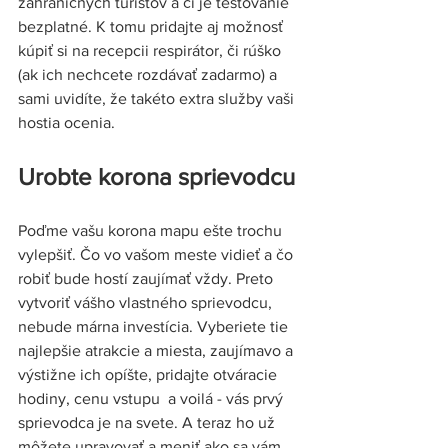
zahraničných turistov a či je testovanie 
bezplatné. K tomu pridajte aj možnosť 
kúpiť si na recepcii respirátor, či rúško 
(ak ich nechcete rozdávať zadarmo) a 
sami uvidíte, že takéto extra služby vaši 
hostia ocenia. 
Urobte korona sprievodcu 
Poďme vašu korona mapu ešte trochu 
vylepšiť. Čo vo vašom meste vidieť a čo 
robiť bude hostí zaujímať vždy. Preto 
vytvoriť vášho vlastného sprievodcu, 
nebude márna investícia. Vyberiete tie 
najlepšie atrakcie a miesta, zaujímavo a 
výstižne ich opíšte, pridajte otváracie 
hodiny, cenu vstupu  a voilá - vás prvý 
sprievodca je na svete. A teraz ho už 
môžete upravovať a meniť ako sa vám 