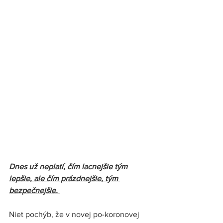
Dnes už neplatí, čím lacnejšie tým 
lepšie, ale čím prázdnejšie, tým 
bezpečnejšie. 
Niet pochýb, že v novej po-koronovej 