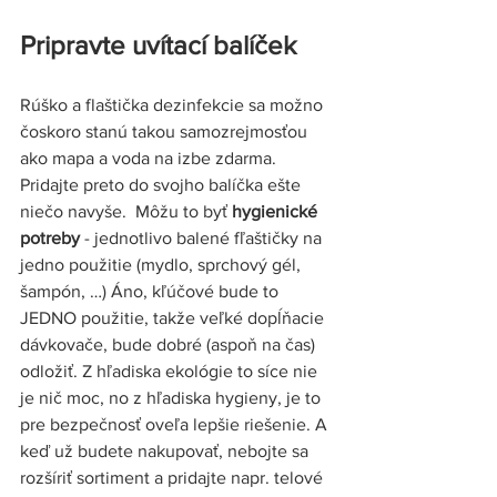
Pripravte uvítací balíček 
Rúško a flaštička dezinfekcie sa možno 
čoskoro stanú takou samozrejmosťou 
ako mapa a voda na izbe zdarma. 
Pridajte preto do svojho balíčka ešte 
niečo navyše.  Môžu to byť
 hygienické 
potreby
 - jednotlivo balené fľaštičky na 
jedno použitie (mydlo, sprchový gél, 
šampón, …) Áno, kľúčové bude to 
JEDNO použitie, takže veľké dopĺňacie 
dávkovače, bude dobré (aspoň na čas) 
odložiť. Z hľadiska ekológie to síce nie 
je nič moc, no z hľadiska hygieny, je to 
pre bezpečnosť oveľa lepšie riešenie. A 
keď už budete nakupovať, nebojte sa 
rozšíriť sortiment a pridajte napr. telové 