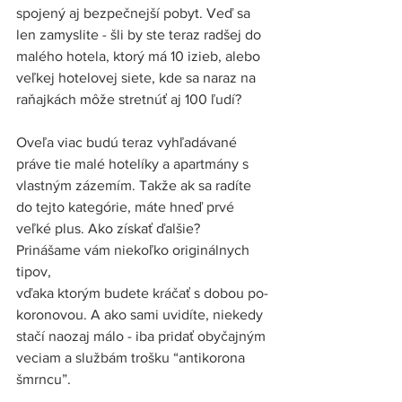
spojený aj bezpečnejší pobyt. Veď sa 
len zamyslite - šli by ste teraz radšej do 
malého hotela, ktorý má 10 izieb, alebo 
veľkej hotelovej siete, kde sa naraz na 
raňajkách môže stretnúť aj 100 ľudí?
Oveľa viac budú teraz vyhľadávané 
práve tie malé hotelíky a apartmány s 
vlastným zázemím. Takže ak sa radíte 
do tejto kategórie, máte hneď prvé 
veľké plus. Ako získať ďalšie? 
Prinášame vám niekoľko originálnych 
tipov, 
vďaka ktorým budete kráčať s dobou po-
koronovou. A ako sami uvidíte, niekedy 
stačí naozaj málo - iba pridať obyčajným 
veciam a službám trošku “antikorona 
šmrncu”. 