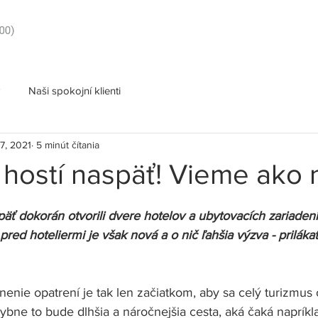
Naši spokojní klienti
7, 2021
5 minút čítania
e hostí naspäť! Vieme ako n
äť dokorán otvorili dvere hotelov a ubytovacích zariadení
red hoteliermi je však nová a o nič ľahšia výzva - prilákať
enie opatrení je tak len začiatkom, aby sa celý turizmus
ybne to bude dlhšia a náročnejšia cesta, aká čaká napríkla