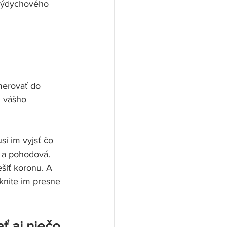
ýdychového      
merovať do 
 vášho 
sí im vyjsť čo 
a pohodová. 
šiť koronu. A 
knite im presne 
ť aj niečo 