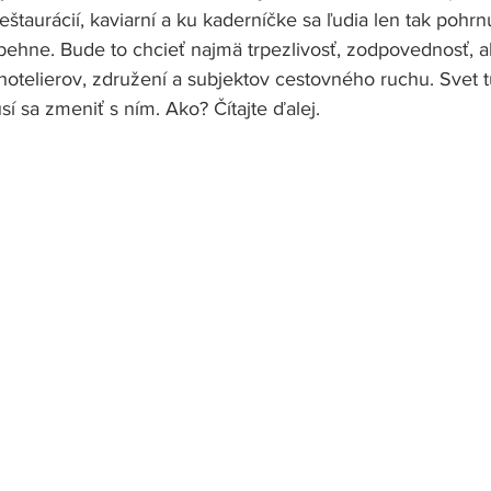
štaurácií, kaviarní a ku kaderníčke sa ľudia len tak pohrn
ehne. Bude to chcieť najmä trpezlivosť, zodpovednosť, al
y hotelierov, združení a subjektov cestovného ruchu. Svet 
sí sa zmeniť s ním. Ako? Čítajte ďalej.  