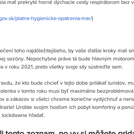
ia mať prekryté horné dýchacie cesty respirátorom bez v
.gov.sk/platne-hygienicke-opatrenia-mar/
)
ečení toho najdôležitejšieho, by vaše ďalšie kroky mali s
nej sezóny. Nepochybne práve tá bude hlavným motorom
 v roku 2021, preto všetky svoje sily sústreďte sem. 
avdu, že kto bude chcieť v tejto dobe prilákať turistov, mu
volenka v tomto roku musí byť 
maximálne bezproblémová 
v a zákazov si všetci chceme konečne vydýchnuť a nerie
drazte! Urobte svojim hosťom ich pobyt komfortný a ponú
 lockdowne hľadať. 
i tento zoznam, no vy si môžete prida