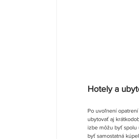
Hotely a ubyt
Po uvoľnení opatrení
ubytovať aj krátkodob
izbe môžu byť spolu u
byť samostatná kúpeľň