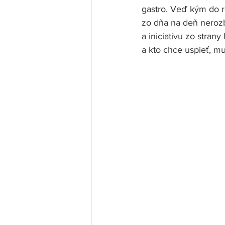
gastro. Veď kým do re
zo dňa na deň nerozb
a iniciatívu zo stran
a kto chce uspieť, mu