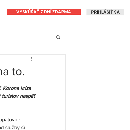
VYSKÚŠAŤ 7 DNÍ ZDARMA
PRIHLÁSIŤ SA
a to.
. Korona kríza 
 turistov naspäť 
 opätovne 
d služby či 