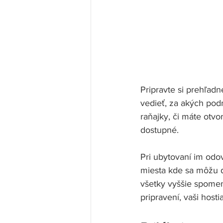
Pripravte si prehľadn
vedieť, za akých pod
raňajky, či máte otvo
dostupné. 
Pri ubytovaní im odov
miesta kde sa môžu da
všetky vyššie spomen
pripravení, vaši hosti