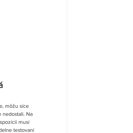
á 
e, môžu síce 
 nedostali. Na 
spozícii musí 
delne testovaní 