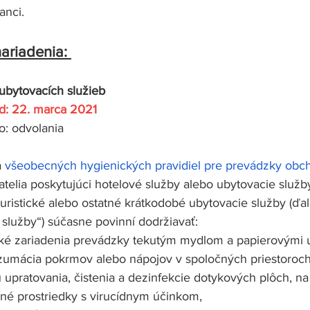
anci. 
ariadenia: 
ubytovacích služieb
od: 22. marca 2021
o: odvolania
 
všeobecných hygienických pravidiel pre prevádzky obch
atelia poskytujúci hotelové služby alebo ubytovacie služ
ristické alebo ostatné krátkodobé ubytovacie služby (ďale
služby“) súčasne povinní dodržiavať:
cké zariadenia prevádzky tekutým mydlom a papierovými u
zumácia pokrmov alebo nápojov v spoločných priestoroch 
u upratovania, čistenia a dezinfekcie dotykových plôch, na
né prostriedky s virucídnym účinkom,