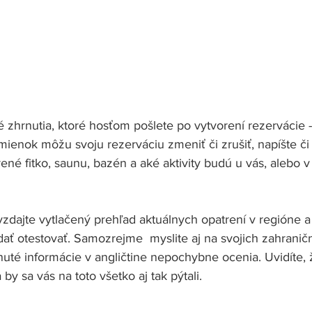
é zhrnutia, ktoré hosťom pošlete po vytvorení rezervácie -
mienok môžu svoju rezerváciu zmeniť či zrušiť, napíšte či
rené fitko, saunu, bazén a aké aktivity budú u vás, alebo v
zdajte vytlačený prehľad aktuálnych opatrení v regióne a p
ť otestovať. Samozrejme  myslite aj na svojich zahraničn
uté informácie v angličtine nepochybne ocenia. Uvidíte, 
a by sa vás na toto všetko aj tak pýtali.