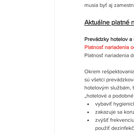
musia byť aj zamestn
Aktuálne platné n
Prevádzky hotelov a 
Platnosť nariadenia 
Platnosť nariadenia d
Okrem rešpektovania
sú všetci prevádzkov
hotelovým službám, tu
„hotelové a podobné 
vybaviť hygieni
zakazuje sa kon
zvýšiť frekvenci
použiť dezinfekč