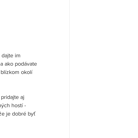
 dajte im 
 a ako podávate 
 blízkom okolí 
ridajte aj 
ých hostí - 
že je dobré byť 