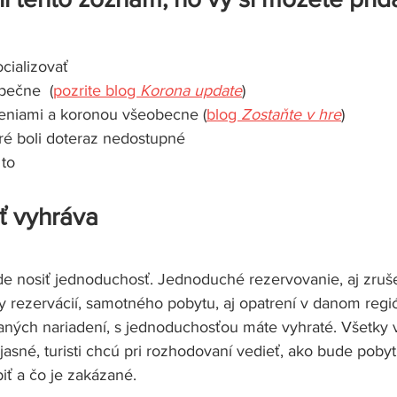
ocializovať
pečne  (
pozrite blog 
Korona update
)
reniami a koronou všeobecne (
blog 
Zostaňte v hre
)
toré boli doteraz nedostupné 
 to
 vyhráva 
de nosiť jednoduchosť. Jednoduché rezervovanie, aj zruše
rezervácií, samotného pobytu, aj opatrení v danom regió
ných nariadení, s jednoduchosťou máte vyhraté. Všetky 
jasné, turisti chcú pri rozhodovaní vedieť, ako bude pobyt
iť a čo je zakázané. 