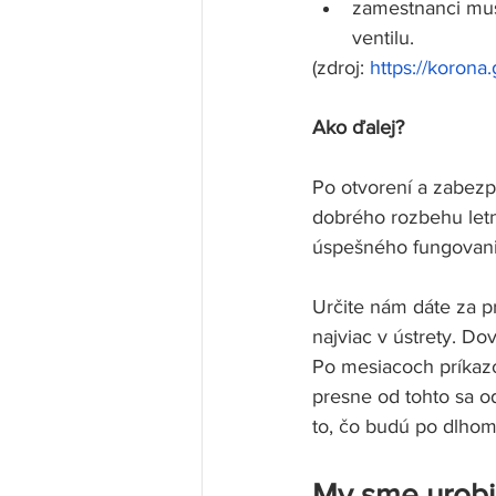
zamestnanci mus
ventilu.
(zdroj: 
https://korona
Ako ďalej? 
Po otvorení a zabezp
dobrého rozbehu let
úspešného fungovania
Určite nám dáte za pr
najviac v ústrety. Do
Po mesiacoch príkazo
presne od tohto sa o
to, čo budú po dlhom
My sme urobil