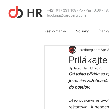
Všetky články
Novinky
Články
cardberg.com
Apr 2
Prilákajt
Updated:
Jan 18, 2023
Od tohto týždňa sa op
je na čas zažehnaná, p
do hotelov. 
Dlho očakávané uvoľn
reštartoval. A nepoch