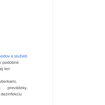
odov a služieb
by podobné 
j len 
tierkami,
     prevádzky,
 dezinfekciu 