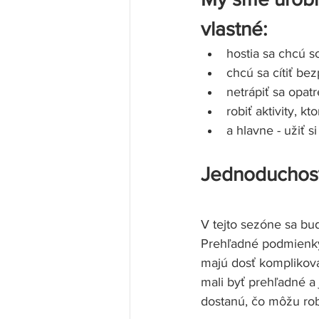
vlastné: 
hostia sa chcú s
chcú sa cítiť bez
netrápiť sa opat
robiť aktivity, k
a hlavne - užiť si
Jednoduchosť
V tejto sezóne sa bu
Prehľadné podmienky 
majú dosť komplikova
mali byť prehľadné a 
dostanú, čo môžu rob